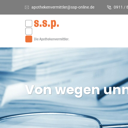
apothekenvermittler@ssp-online.de
0911 / 
Von wegen un