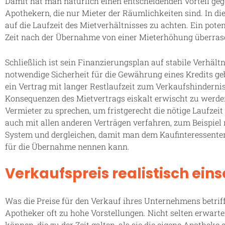
Damit hat man natürlich einen entscheidenden Vorteil g
Apothekern, die nur Mieter der Räumlichkeiten sind. In die
auf die Laufzeit des Mietverhältnisses zu achten. Ein pot
Zeit nach der Übernahme von einer Mieterhöhung überras
Schließlich ist sein Finanzierungsplan auf stabile Verhäl
notwendige Sicherheit für die Gewährung eines Kredits 
ein Vertrag mit langer Restlaufzeit zum Verkaufshinderni
Konsequenzen des Mietvertrags eiskalt erwischt zu werden,
Vermieter zu sprechen, um fristgerecht die nötige Laufzeit
auch mit allen anderen Verträgen verfahren, zum Beispiel 
System und dergleichen, damit man dem Kaufinteressent
für die Übernahme nennen kann.
Verkaufspreis realistisch ein
Was die Preise für den Verkauf ihres Unternehmens betrif
Apotheker oft zu hohe Vorstellungen. Nicht selten erwarten 
können, die zu der Zeit galten, als sie die eigene Apothek