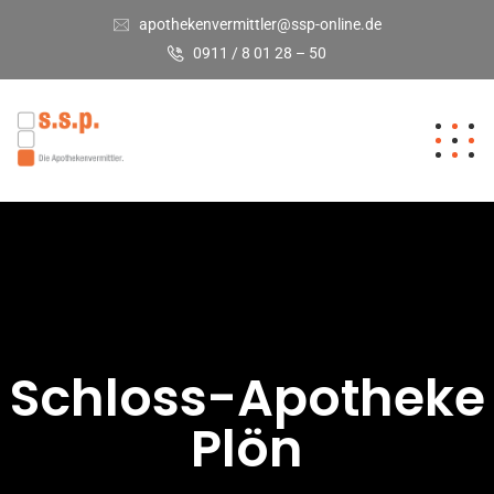
apothekenvermittler@ssp-online.de
0911 / 8 01 28 – 50
Schloss-Apotheke
Plön