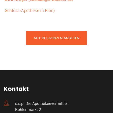
Schloss-Apotheke
in
Plön
)
ALLE REFERENZEN ANSEHEN
Kontakt
s.s.p. Die Apothekenvermittler.
Kohlenmarkt 2